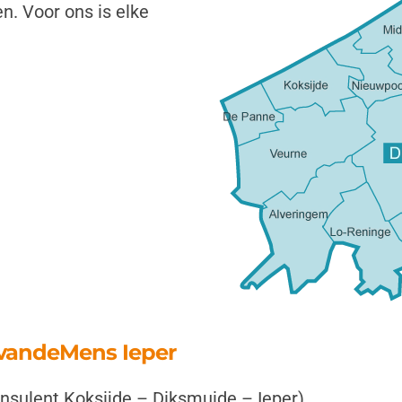
n. Voor ons is elke
svandeMens Ieper
onsulent Koksijde – Diksmuide – Ieper)