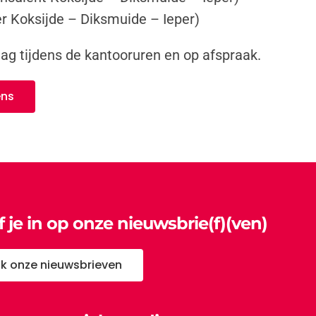
r Koksijde – Diksmuide – Ieper)
g tijdens de kantooruren en op afspraak.
ens
jf je in op onze nieuwsbrie(f)(ven)
jk onze nieuwsbrieven