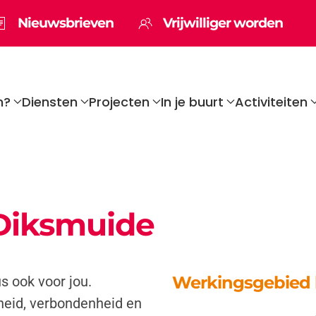
Nieuwsbrieven
Vrijwilliger worden
n?
Diensten
Projecten
In je buurt
Activiteiten
Diksmuide
Werkingsgebied
s ook voor jou.
heid, verbondenheid en