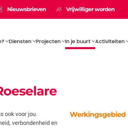
Nieuwsbrieven
Vrijwilliger worden
n?
Diensten
Projecten
In je buurt
Activiteiten
oeselare
Werkingsgebied 
s ook voor jou.
heid, verbondenheid en