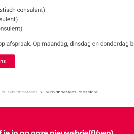
stisch consulent)
sulent)
onsulent)
 op afspraak. Op maandag, dinsdag en donderdag b
ens
huizenvandeMens
huisvandeMens Roeselare
jf je in op onze nieuwsbrie(f)(ven)