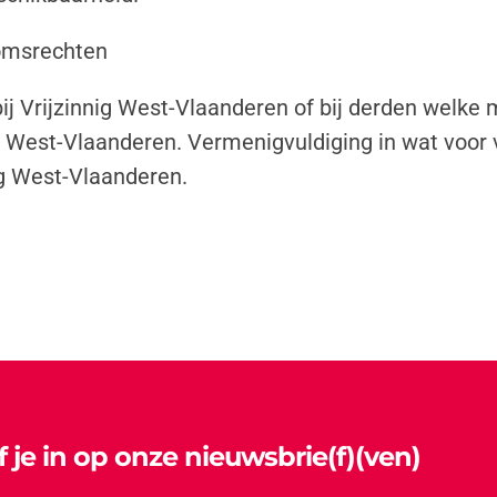
domsrechten
ij Vrijzinnig West-Vlaanderen of bij derden welke
g West-Vlaanderen. Vermenigvuldiging in wat voor 
g West-Vlaanderen.
jf je in op onze nieuwsbrie(f)(ven)