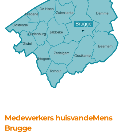
Medewerkers huisvandeMens
Brugge