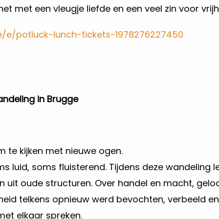
et met een vleugje liefde en een veel zin voor vrij
be/e/potluck-lunch-tickets-1978276227450
wandeling in Brugge
om te kijken met nieuwe ogen.
ms luid, soms fluisterend. Tijdens deze wandeling 
en uit oude structuren. Over handel en macht, gel
jheid telkens opnieuw werd bevochten, verbeeld 
met elkaar spreken.