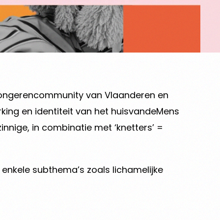
he jongerencommunity van Vlaanderen en
rking en identiteit van het huisvandeMens
zinnige, in combinatie met ‘knetters’ =
e enkele subthema’s zoals lichamelijke