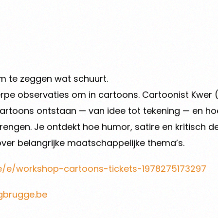
 om te zeggen wat schuurt.
erpe observaties om in cartoons. Cartoonist Kwer
artoons ontstaan — van idee tot tekening — en hoe
ngen. Je ontdekt hoe humor, satire en kritisch 
ver belangrijke maatschappelijke thema’s.
be/e/workshop-cartoons-tickets-1978275173297
igbrugge.be