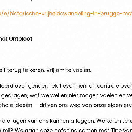
e/e/historische-vrijheidswandeling-in-brugge-me
met Ontbloot
elf terug te keren. Vrij om te voelen.
leerd over gender, relatievormen, en controle ove
n gedragen, wat we wel en niet mogen voelen en 
chale ideeën — drijven ons weg van onze eigen erv
ie lagen van ons kunnen afleggen. We keren terug
 van mij? We gaan deze oefening samen met Tine va