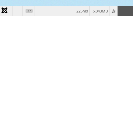
225ms
6.043MB
37
TechWijs, festival van
innovatie & educatie
voor elke generatie
Beleef de toekomst op het innovatieve
technologie festival in CC De Steiger in Menen
op zaterdag 17 oktober 2026, georganiseerd
door VC De Bezatse i.s.m RTC en andere
partners, met de steun van deMens.nu West-
Vlaanderen.