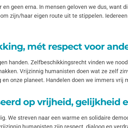
or en geen erna. In mensen geloven we dus, want die
 om zijn/haar eigen route uit te stippelen. Iedere
kking, mét respect voor and
gen handen. Zelfbeschikkingsrecht vinden we noodz
hakken. Vrijzinnig humanisten doen wat ze zelf zin
en onze planeet. Handelen doen we immers vrij maa
rd op vrijheid, gelijkheid en
ardig. We streven naar een warme en solidaire dem
or vrijzinnig humanisten zijn respect, dialoog en 