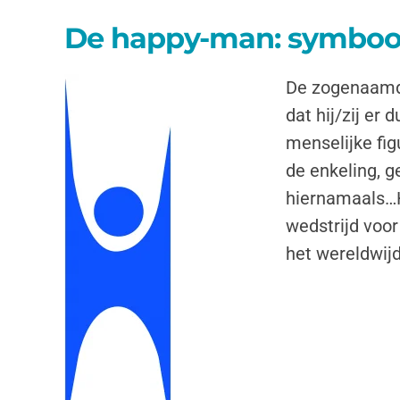
De happy-man: symboo
De zogenaamde
dat hij/zij er 
menselijke fig
de enkeling, ge
hiernamaals…H
wedstrijd voor
het wereldwij