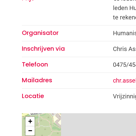
leden H
te reken
Organisator
Humanis
Inschrijven via
Chris As
Telefoon
0475/45
Mailadres
chr.ass
Locatie
Vrijzinn
+
−