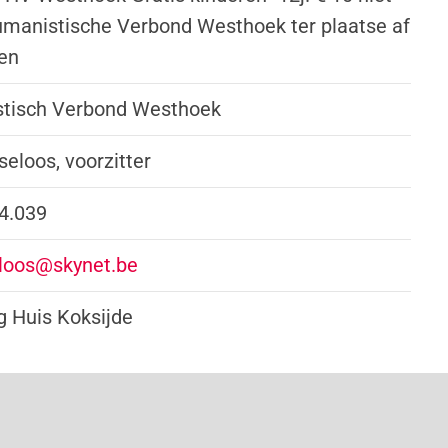
umanistische Verbond Westhoek ter plaatse af
en
tisch Verbond Westhoek
seloos, voorzitter
4.039
eloos@skynet.be
ig Huis Koksijde