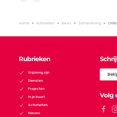
Home
Activiteiten
Beurs
Samenleving
Ontbi
Rubrieken
Schri
Vrijzinnig zijn
Beki
Diensten
Projecten
Volg 
In je buurt
Activiteiten
Nieuws