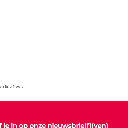
n Eric Neels
jf je in op onze nieuwsbrie(f)(ven)