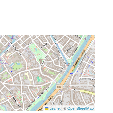
Leaflet
|
©
OpenStreetMap