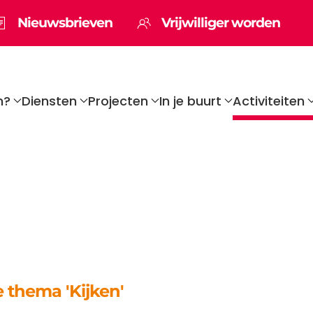
Nieuwsbrieven
Vrijwilliger worden
n?
Diensten
Projecten
In je buurt
Activiteiten
 thema 'Kijken'