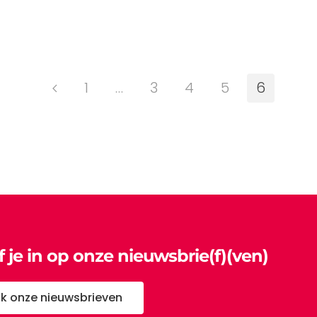
1
…
3
4
5
6
jf je in op onze nieuwsbrie(f)(ven)
jk onze nieuwsbrieven