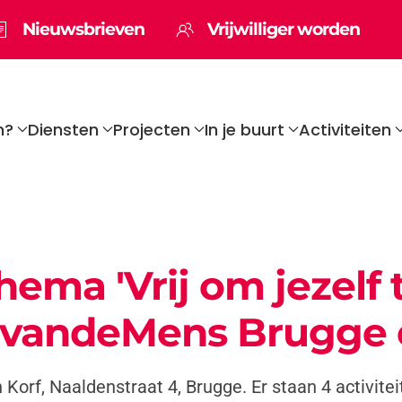
Nieuwsbrieven
Vrijwilliger worden
n?
Diensten
Projecten
In je buurt
Activiteiten
ema 'Vrij om jezelf t
uisvandeMens Brugge
n Korf, Naaldenstraat 4, Brugge. Er staan 4 activit