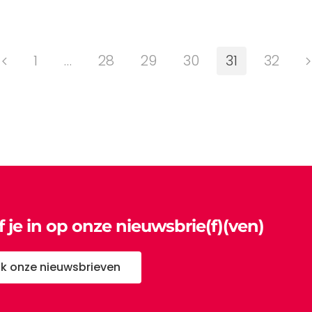
1
…
28
29
30
31
32
jf je in op onze nieuwsbrie(f)(ven)
jk onze nieuwsbrieven