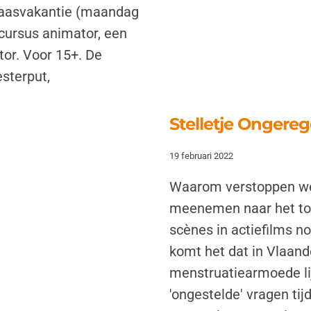
paasvakantie (maandag
scursus animator, een
tor. Voor 15+. De
esterput,
Stelletje Ongereg
19 februari 2022
Waarom verstoppen we
meenemen naar het to
scènes in actiefilms n
komt het dat in Vlaan
menstruatiearmoede li
'ongestelde' vragen ti