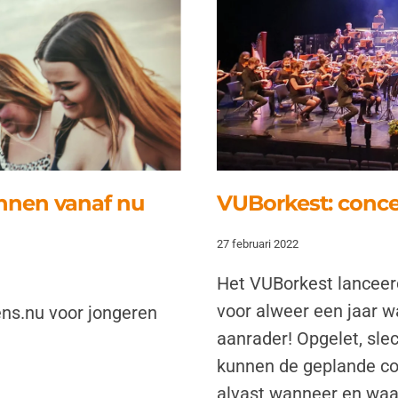
nnen vanaf nu
VUBorkest: conce
27 februari 2022
Het VUBorkest lanceerd
voor alweer een jaar w
ns.nu voor jongeren
aanrader! Opgelet, sle
kunnen de geplande co
alvast wanneer en waar