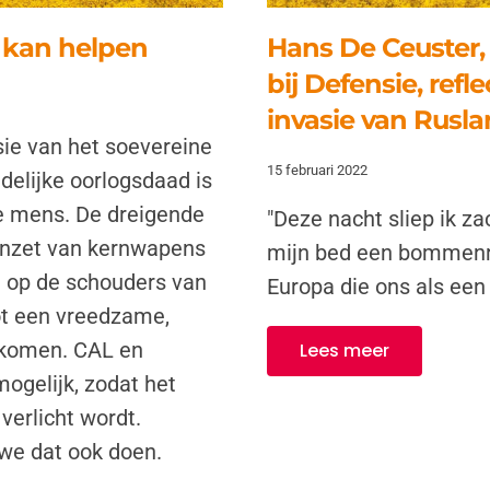
 kan helpen
Hans De Ceuster,
bij Defensie, refl
invasie van Rusla
ie van het soevereine
15 februari 2022
delijke oorlogsdaad is
de mens. De dreigende
"Deze nacht sliep ik za
 inzet van kernwapens
mijn bed een bommenr
u op de schouders van
Europa die ons als een
ot een vreedzame,
 komen. CAL en
Lees meer
ogelijk, zodat het
 verlicht wordt.
 we dat ook doen.