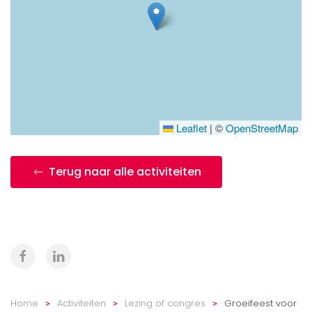
Leaflet
|
©
OpenStreetMap
Terug naar alle activiteiten
Home
Activiteiten
Lezing of congres
Groeifeest voor