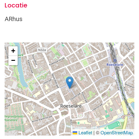
Locatie
ARhus
+
−
Leaflet
|
©
OpenStreetMap