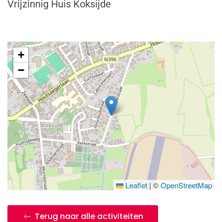
Vrijzinnig Huis Koksijde
+
−
Leaflet
|
©
OpenStreetMap
Terug naar alle activiteiten