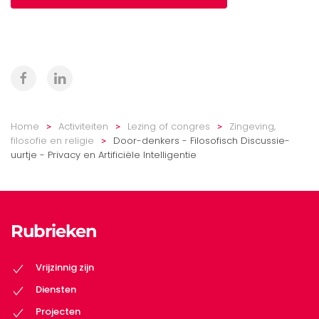
Home
Activiteiten
Lezing of congres
Zingeving,
filosofie en religie
Door-denkers - Filosofisch Discussie-
uurtje - Privacy en Artificiële Intelligentie
Rubrieken
Vrijzinnig zijn
Diensten
Projecten