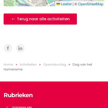
Leaflet
|
©
OpenStreetMap
Terug naar alle activiteiten
Home
Activiteiten
Opendeurdag
Dag van het
Humanisme
Rubrieken
Vrijzinnig zijn