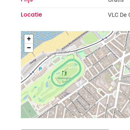
Locatie
VLC De 
+
−