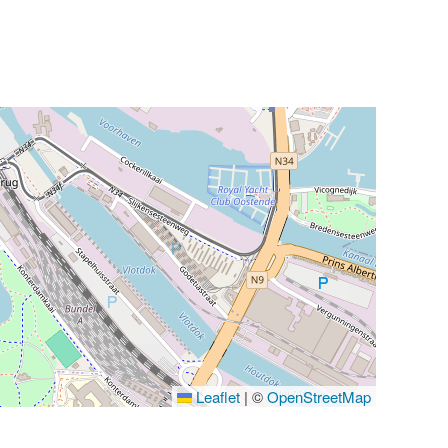
Leaflet
|
©
OpenStreetMap