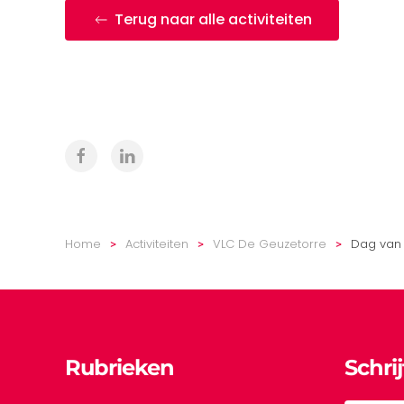
Terug naar alle activiteiten
Home
Activiteiten
VLC De Geuzetorre
Dag van d
Rubrieken
Schri