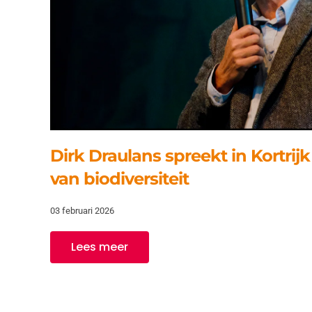
Dirk Draulans spreekt in Kortrij
van biodiversiteit
03 februari 2026
Lees meer