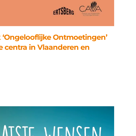
k ‘Ongelooflijke Ontmoetingen’
ge centra in Vlaanderen en