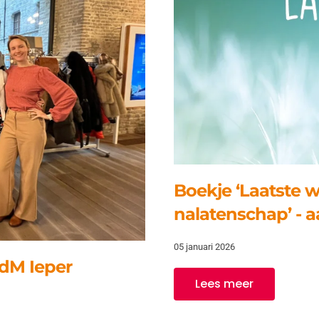
Boekje ‘Laatste w
nalatenschap’ -
05 januari 2026
vdM Ieper
Lees meer