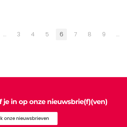
…
3
4
5
6
7
8
9
…
jf je in op onze nieuwsbrie(f)(ven)
jk onze nieuwsbrieven