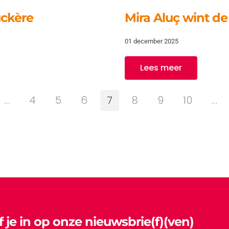
uckère
Mira Aluç wint de
01 december 2025
Lees meer
…
4
5
6
7
8
9
10
…
jf je in op onze nieuwsbrie(f)(ven)